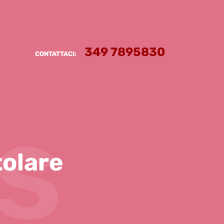
349 7895830
CONTATTACI:
s
tolare