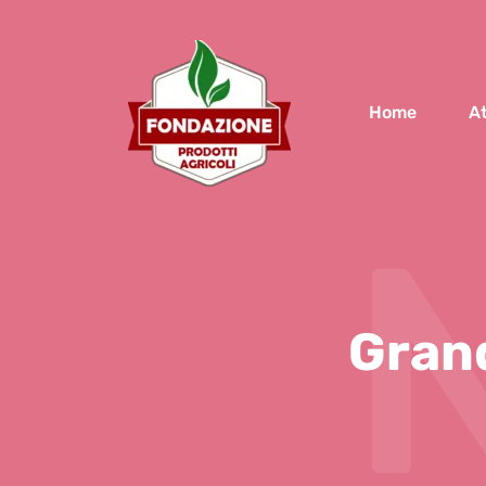
Home
At
Grand