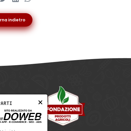
rna indietro
×
PARTI