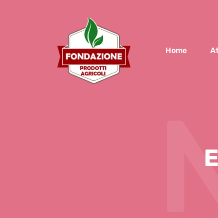
Home
At
E