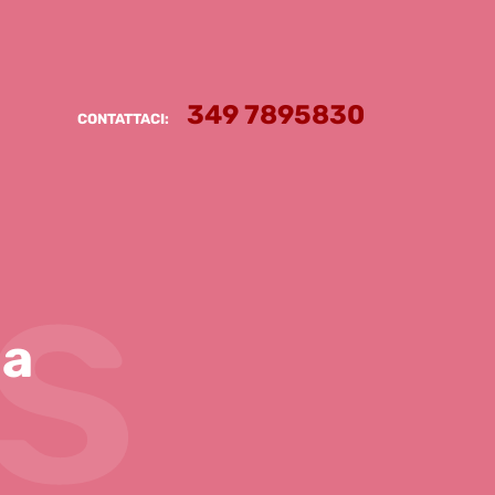
349 7895830
CONTATTACI:
s
la