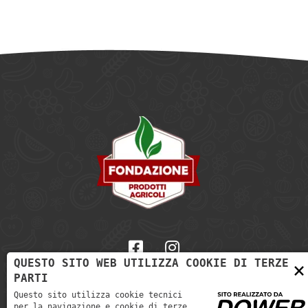
QUESTO SITO WEB UTILIZZA COOKIE DI TERZE
×
PARTI
Informativa sulla Privacy
-
Cookie policy
Questo sito utilizza cookie tecnici
per la navigazione e cookie di terze