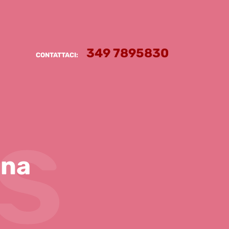
349 7895830
CONTATTACI:
s
ena