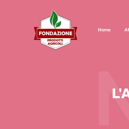
Home
At
L'