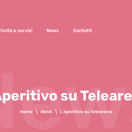
tività e servizi
News
Contatti
New
Aperitivo su Telear
Home
\
News
\
L'Aperitivo su Telearena