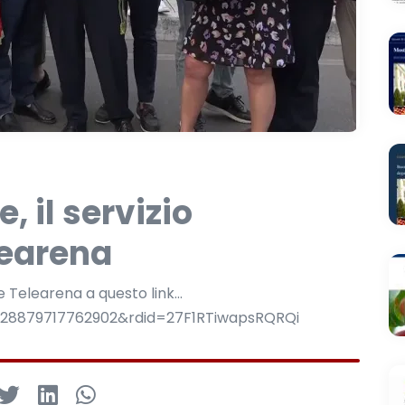
, il servizio
learena
te Telearena a questo link...
728879717762902&rdid=27F1RTiwapsRQRQi